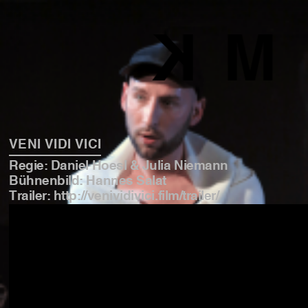
MK
VENI VIDI VICI
Regie: Daniel Hoesl & Julia Niemann
Bühnenbild: Hannes Salat
Trailer: http://venividivici.film/trailer/